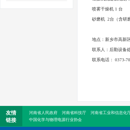
省政协副主席戴柏华一行莅临我院参观调研
喷雾干燥机 1 台
省委改革办调研组莅临我院参观调研
砂磨机 2台（含研磨
我院赴唐庄太行公仆展览馆参观学习吴金印
地点：新乡市高新区华
联系人：后勤设备
联系电话： 0373-701
友情
河南省人民政府
河南省科技厅
河南省工业和信息化
链接
中国化学与物理电源行业协会