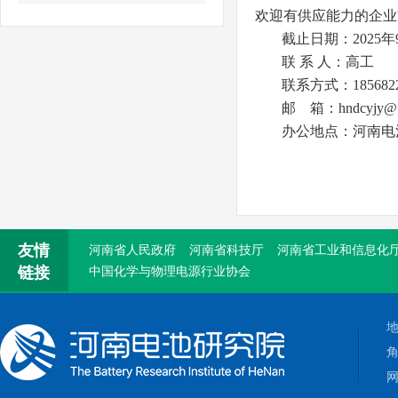
省政协副主席戴柏华一行莅临我院参观调研
欢迎有供应能力的企业
省委改革办调研组莅临我院参观调研
截止日期：2025年
联 系 人：高工
联系方式：1856822
我院赴唐庄太行公仆展览馆参观学习吴金印
邮 箱：hndcyjy@1
办公地点：河南电
友情
河南省人民政府
河南省科技厅
河南省工业和信息化
链接
中国化学与物理电源行业协会
网